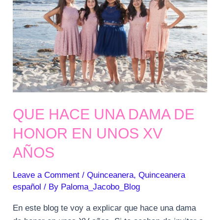
QUE HACE UNA DAMA DE
HONOR EN UNOS XV
AÑOS
Leave a Comment
/
Quinceanera
,
Quinceanera
español
/ By
Paloma_Jacobo_Blog
En este blog te voy a explicar que hace una dama